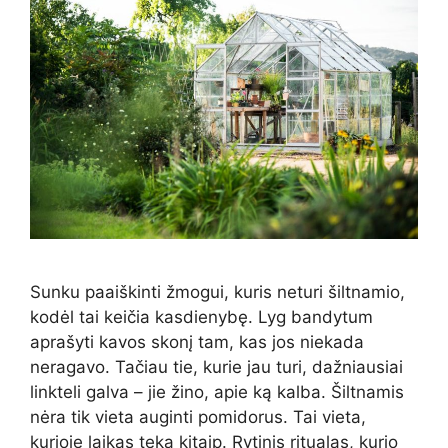
Sunku paaiškinti žmogui, kuris neturi šiltnamio,
kodėl tai keičia kasdienybę. Lyg bandytum
aprašyti kavos skonį tam, kas jos niekada
neragavo. Tačiau tie, kurie jau turi, dažniausiai
linkteli galva – jie žino, apie ką kalba. Šiltnamis
nėra tik vieta auginti pomidorus. Tai vieta,
kurioje laikas teka kitaip. Rytinis ritualas, kurio