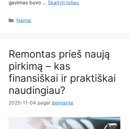
gavimas buvo …
Skaityti toliau
Kategorijos
Namai
Remontas prieš naują
pirkimą – kas
finansiškai ir praktiškai
naudingiau?
2025-11-04
pagal
deimante