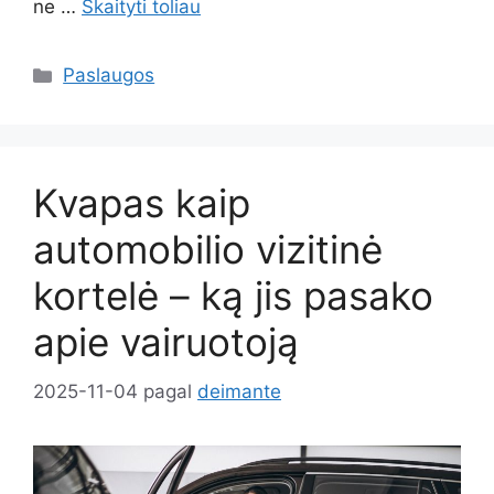
ne …
Skaityti toliau
Kategorijos
Paslaugos
Kvapas kaip
automobilio vizitinė
kortelė – ką jis pasako
apie vairuotoją
2025-11-04
pagal
deimante