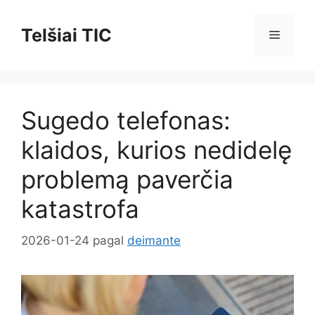
Pereiti
prie
Telšiai TIC
Meniu
turinio
Sugedo telefonas:
klaidos, kurios nedidelę
problemą paverčia
katastrofa
2026-01-24
pagal
deimante