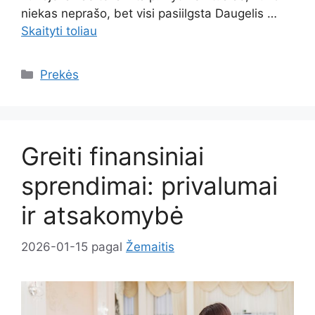
niekas neprašo, bet visi pasiilgsta Daugelis …
Skaityti toliau
Kategorijos
Prekės
Greiti finansiniai
sprendimai: privalumai
ir atsakomybė
2026-01-15
pagal
Žemaitis