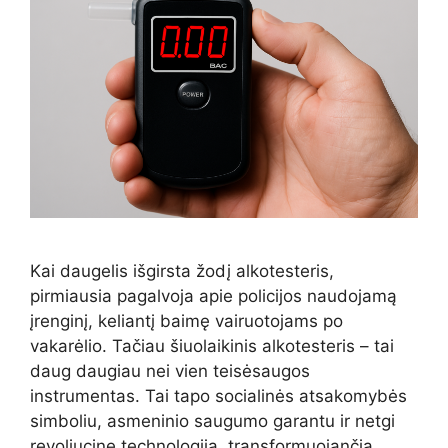
Kai daugelis išgirsta žodį alkotesteris,
pirmiausia pagalvoja apie policijos naudojamą
įrenginį, keliantį baimę vairuotojams po
vakarėlio. Tačiau šiuolaikinis alkotesteris – tai
daug daugiau nei vien teisėsaugos
instrumentas. Tai tapo socialinės atsakomybės
simboliu, asmeninio saugumo garantu ir netgi
revoliucine technologija, transformuojančia