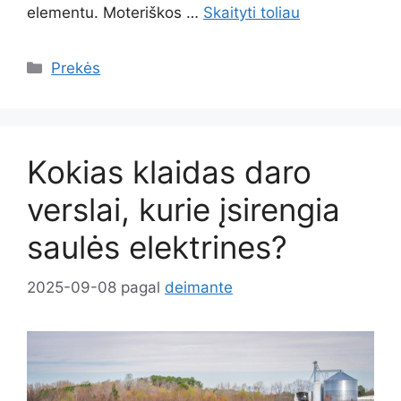
elementu. Moteriškos …
Skaityti toliau
Kategorijos
Prekės
Kokias klaidas daro
verslai, kurie įsirengia
saulės elektrines?
2025-09-08
pagal
deimante