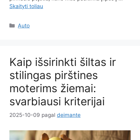
Skaityti toliau
Kategorijos
Auto
Kaip išsirinkti šiltas ir
stilingas pirštines
moterims žiemai:
svarbiausi kriterijai
2025-10-09
pagal
deimante