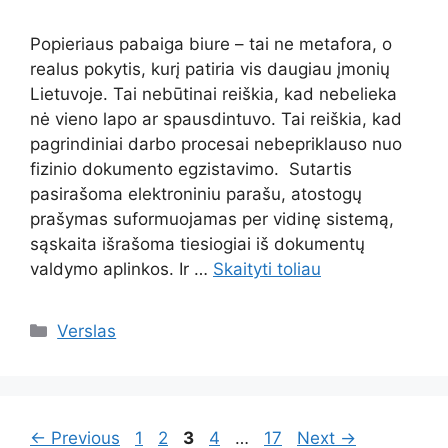
Popieriaus pabaiga biure – tai ne metafora, o
realus pokytis, kurį patiria vis daugiau įmonių
Lietuvoje. Tai nebūtinai reiškia, kad nebelieka
nė vieno lapo ar spausdintuvo. Tai reiškia, kad
pagrindiniai darbo procesai nebepriklauso nuo
fizinio dokumento egzistavimo. Sutartis
pasirašoma elektroniniu parašu, atostogų
prašymas suformuojamas per vidinę sistemą,
sąskaita išrašoma tiesiogiai iš dokumentų
valdymo aplinkos. Ir …
Skaityti toliau
Kategorijos
Verslas
Page
Page
Page
Page
Page
←
Previous
1
2
3
4
…
17
Next
→