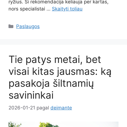
ryžius. Ši rekomendacija keliauja per kartas,
nors specialistai …
Skaityti toliau
Kategorijos
Paslaugos
Tie patys metai, bet
visai kitas jausmas: ką
pasakoja šiltnamių
savininkai
2026-01-21
pagal
deimante