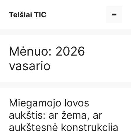
Pereiti
prie
Telšiai TIC
Meniu
turinio
Mėnuo:
2026
vasario
Miegamojo lovos
aukštis: ar žema, ar
aukštesnė konstrukcija