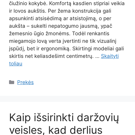
čiužinio kokybė. Komfortą kasdien stipriai veikia
ir lovos aukštis. Per žema konstrukcija gali
apsunkinti atsisėdimą ar atsistojimą, o per
aukšta – sukelti nepatogumo jausmą, ypač
žemesnio ūgio žmonėms. Todėl renkantis
miegamojo lovą verta įvertinti ne tik vizualinį
įspūdį, bet ir ergonomiką. Skirtingi modeliai gali
skirtis net keliasdešimt centimetrų. …
Skaityti
toliau
Kategorijos
Prekės
Kaip išsirinkti daržovių
veisles, kad derlius