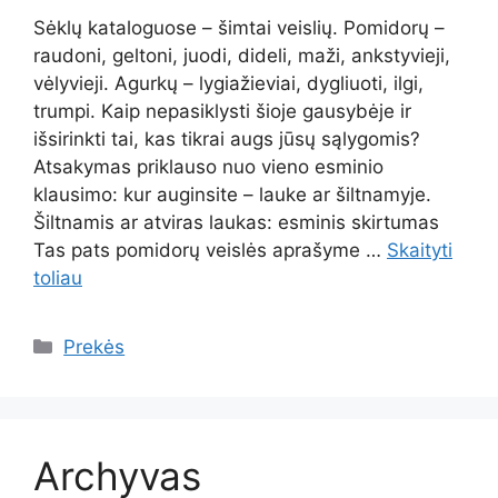
Sėklų kataloguose – šimtai veislių. Pomidorų –
raudoni, geltoni, juodi, dideli, maži, ankstyvieji,
vėlyvieji. Agurkų – lygiažieviai, dygliuoti, ilgi,
trumpi. Kaip nepasiklysti šioje gausybėje ir
išsirinkti tai, kas tikrai augs jūsų sąlygomis?
Atsakymas priklauso nuo vieno esminio
klausimo: kur auginsite – lauke ar šiltnamyje.
Šiltnamis ar atviras laukas: esminis skirtumas
Tas pats pomidorų veislės aprašyme …
Skaityti
toliau
Kategorijos
Prekės
Archyvas