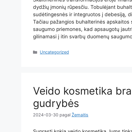
dydžių įmonių rūpesčiu. Tobulėjant buhal
sudėtingesnės ir integruotos į debesiją, 
Tačiau pažangios buhalterinės apskaitos s
saugumo priemones, kad apsaugotų jautrią
gilinamasi į itin svarbų duomenų saugum
Kategorijos
Uncategorized
Veido kosmetika bran
gudrybės
2024-03-30
pagal
Žemaitis
Suprasti kokia veido kosmetika Jums tinka