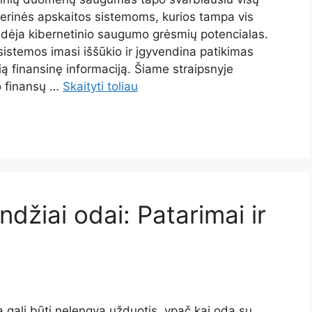
terinės apskaitos sistemoms, kurios tampa vis
didėja kibernetinio saugumo grėsmių potencialas.
istemos imasi iššūkio ir įgyvendina patikimas
 finansinę informaciją. Šiame straipsnyje
o finansų …
Skaityti toliau
džiai odai: Patarimai ir
 gali būti nelengva užduotis, ypač kai oda su