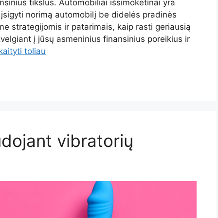
ansinius tikslus. Automobiliai išsimokėtinai yra
ę įsigyti norimą automobilį be didelės pradinės
me strategijomis ir patarimais, kaip rasti geriausią
elgiant į jūsų asmeninius finansinius poreikius ir
kaityti toliau
udojant vibratorių