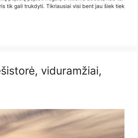
tik gali trukdyti. Tikriausiai visi bent jau šiek tiek
ešistorė, viduramžiai,