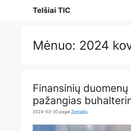
Pereiti
Telšiai TIC
prie
turinio
Mėnuo:
2024 ko
Finansinių duomenų
pažangias buhalteri
2024-03-30
pagal
Žemaitis