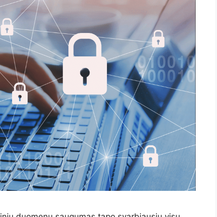
nsinių duomenų saugumas tapo svarbiausiu visų