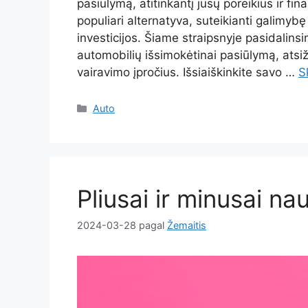
pasiūlymą, atitinkantį jūsų poreikius ir fin
populiari alternatyva, suteikianti galimyb
investicijos. Šiame straipsnyje pasidalinsi
automobilių išsimokėtinai pasiūlymą, atsižv
vairavimo įpročius. Išsiaiškinkite savo …
S
Kategorijos
Auto
Pliusai ir minusai na
2024-03-28
pagal
Žemaitis