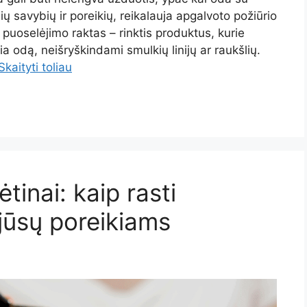
ių savybių ir poreikių, reikalauja apgalvoto požiūrio
puoselėjimo raktas – rinktis produktus, kurie
ia odą, neišryškindami smulkių linijų ar raukšlių.
Skaityti toliau
tinai: kaip rasti
jūsų poreikiams