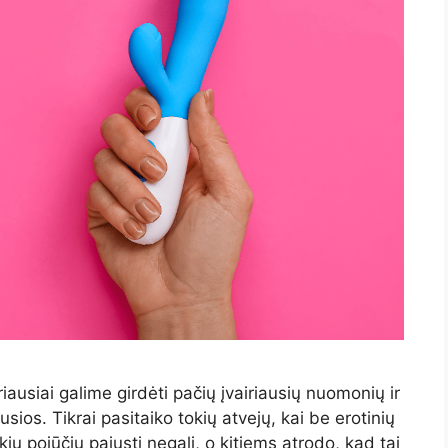
iausiai galime girdėti pačių įvairiausių nuomonių ir
sios. Tikrai pasitaiko tokių atvejų, kai be erotinių
ų pojūčių pajusti negali, o kitiems atrodo, kad tai