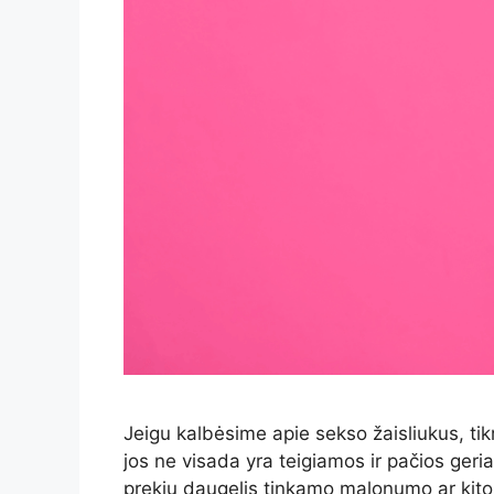
Jeigu kalbėsime apie sekso žaisliukus, tikr
jos ne visada yra teigiamos ir pačios geriau
prekių daugelis tinkamo malonumo ar kitoki