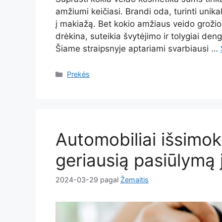
amžiumi keičiasi. Brandi oda, turinti unikal
į makiažą. Bet kokio amžiaus veido grožio 
drėkina, suteikia švytėjimo ir tolygiai deng
Šiame straipsnyje aptariami svarbiausi …
Kategorijos
Prekės
Automobiliai išsimokė
geriausią pasiūlymą 
2024-03-29
pagal
Žemaitis