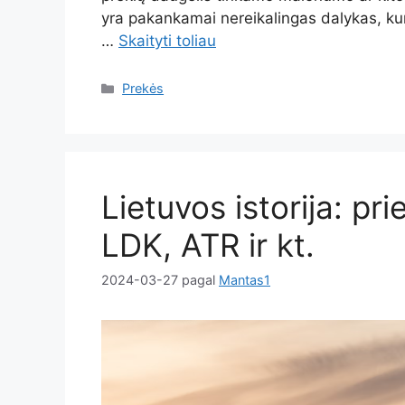
yra pakankamai nereikalingas dalykas, kuris 
…
Skaityti toliau
Kategorijos
Prekės
Lietuvos istorija: pri
LDK, ATR ir kt.
2024-03-27
pagal
Mantas1