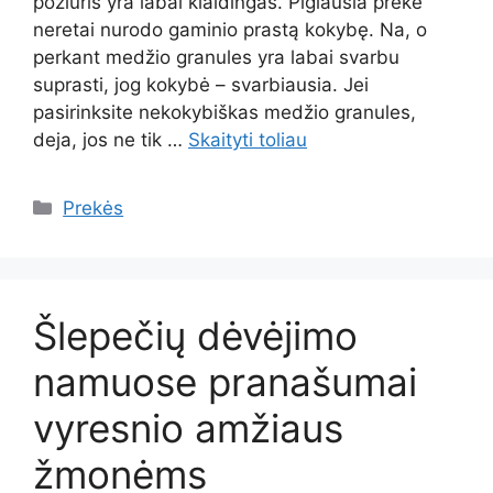
požiūris yra labai klaidingas. Pigiausia prekė
neretai nurodo gaminio prastą kokybę. Na, o
perkant medžio granules yra labai svarbu
suprasti, jog kokybė – svarbiausia. Jei
pasirinksite nekokybiškas medžio granules,
deja, jos ne tik …
Skaityti toliau
Kategorijos
Prekės
Šlepečių dėvėjimo
namuose pranašumai
vyresnio amžiaus
žmonėms