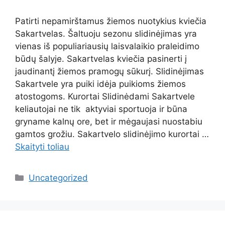
Patirti nepamirštamus žiemos nuotykius kviečia
Sakartvelas. Šaltuoju sezonu slidinėjimas yra
vienas iš populiariausių laisvalaikio praleidimo
būdų šalyje. Sakartvelas kviečia pasinerti į
jaudinantį žiemos pramogų sūkurį. Slidinėjimas
Sakartvele yra puiki idėja puikioms žiemos
atostogoms. Kurortai Slidinėdami Sakartvele
keliautojai ne tik aktyviai sportuoja ir būna
gryname kalnų ore, bet ir mėgaujasi nuostabiu
gamtos grožiu. Sakartvelo slidinėjimo kurortai …
Skaityti toliau
Kategorijos
Uncategorized