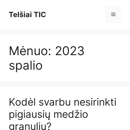
Pereiti
prie
Telšiai TIC
Meniu
turinio
Mėnuo:
2023
spalio
Kodėl svarbu nesirinkti
pigiausių medžio
granulių?