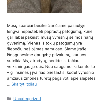
Mūsų sparčiai besikeičiančiame pasaulyje
lengva nepastebėti paprastų patogumų, kurie
gali labai pakeisti mūsų vyresnių šeimos narių
gyvenimą. Vienas iš tokių patogumų yra
šlepečių nešiojimas namuose. Šiame įraše
išnagrinėsime daugybę privalumų, kuriuos
suteikia šis, atrodytų, nedidelis, tačiau
veiksmingas įprotis. Nuo saugumo iki komforto
– gilinsimės į įvairias priežastis, kodėl vyresnio
amžiaus žmonės turėtų pagalvoti apie šlepetes
…
Skaityti toliau
Kategorijos
Uncategorized