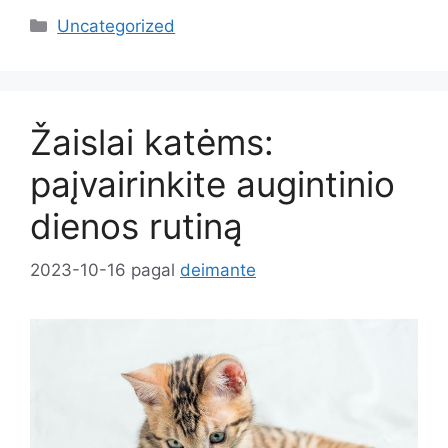
Kategorijos
Uncategorized
Žaislai katėms:
paįvairinkite augintinio
dienos rutiną
2023-10-16
pagal
deimante