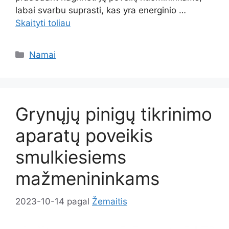
labai svarbu suprasti, kas yra energinio …
Skaityti toliau
Kategorijos
Namai
Grynųjų pinigų tikrinimo
aparatų poveikis
smulkiesiems
mažmenininkams
2023-10-14
pagal
Žemaitis