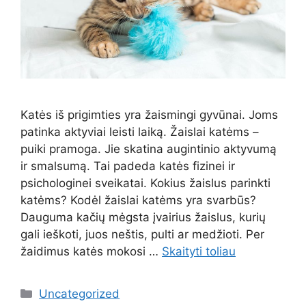
Katės iš prigimties yra žaismingi gyvūnai. Joms
patinka aktyviai leisti laiką. Žaislai katėms –
puiki pramoga. Jie skatina augintinio aktyvumą
ir smalsumą. Tai padeda katės fizinei ir
psichologinei sveikatai. Kokius žaislus parinkti
katėms? Kodėl žaislai katėms yra svarbūs?
Dauguma kačių mėgsta įvairius žaislus, kurių
gali ieškoti, juos neštis, pulti ar medžioti. Per
žaidimus katės mokosi …
Skaityti toliau
Kategorijos
Uncategorized