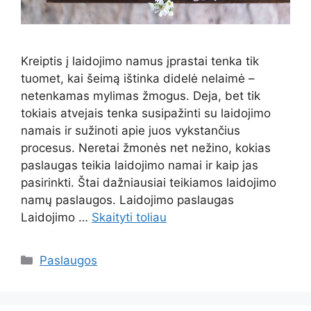
Kreiptis į laidojimo namus įprastai tenka tik
tuomet, kai šeimą ištinka didelė nelaimė –
netenkamas mylimas žmogus. Deja, bet tik
tokiais atvejais tenka susipažinti su laidojimo
namais ir sužinoti apie juos vykstančius
procesus. Neretai žmonės net nežino, kokias
paslaugas teikia laidojimo namai ir kaip jas
pasirinkti. Štai dažniausiai teikiamos laidojimo
namų paslaugos. Laidojimo paslaugas
Laidojimo …
Skaityti toliau
Kategorijos
Paslaugos