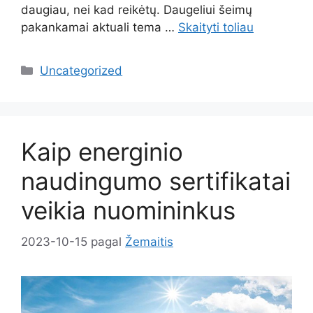
daugiau, nei kad reikėtų. Daugeliui šeimų
pakankamai aktuali tema …
Skaityti toliau
Kategorijos
Uncategorized
Kaip energinio
naudingumo sertifikatai
veikia nuomininkus
2023-10-15
pagal
Žemaitis