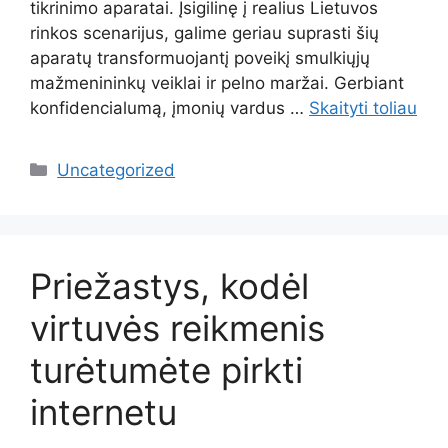
tikrinimo aparatai. Įsigilinę į realius Lietuvos
rinkos scenarijus, galime geriau suprasti šių
aparatų transformuojantį poveikį smulkiųjų
mažmenininkų veiklai ir pelno maržai. Gerbiant
konfidencialumą, įmonių vardus …
Skaityti toliau
Kategorijos
Uncategorized
Priežastys, kodėl
virtuvės reikmenis
turėtumėte pirkti
internetu