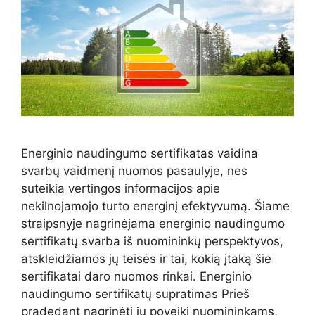
Energinio naudingumo sertifikatas vaidina
svarbų vaidmenį nuomos pasaulyje, nes
suteikia vertingos informacijos apie
nekilnojamojo turto energinį efektyvumą. Šiame
straipsnyje nagrinėjama energinio naudingumo
sertifikatų svarba iš nuomininkų perspektyvos,
atskleidžiamos jų teisės ir tai, kokią įtaką šie
sertifikatai daro nuomos rinkai. Energinio
naudingumo sertifikatų supratimas Prieš
pradedant nagrinėti jų poveikį nuomininkams,