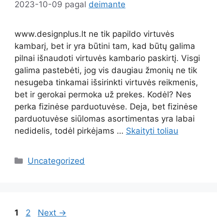
2023-10-09
pagal
deimante
www.designplus.lt ne tik papildo virtuvės
kambarį, bet ir yra būtini tam, kad būtų galima
pilnai išnaudoti virtuvės kambario paskirtį. Visgi
galima pastebėti, jog vis daugiau žmonių ne tik
nesugeba tinkamai išsirinkti virtuvės reikmenis,
bet ir gerokai permoka už prekes. Kodėl? Nes
perka fizinėse parduotuvėse. Deja, bet fizinėse
parduotuvėse siūlomas asortimentas yra labai
nedidelis, todėl pirkėjams …
Skaityti toliau
Kategorijos
Uncategorized
Page
Page
1
2
Next
→