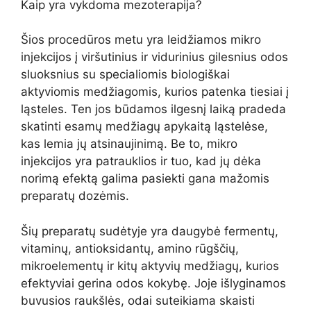
Kaip yra vykdoma mezoterapija?
Šios procedūros metu yra leidžiamos mikro
injekcijos į viršutinius ir vidurinius gilesnius odos
sluoksnius su specialiomis biologiškai
aktyviomis medžiagomis, kurios patenka tiesiai į
ląsteles. Ten jos būdamos ilgesnį laiką pradeda
skatinti esamų medžiagų apykaitą ląstelėse,
kas lemia jų atsinaujinimą. Be to, mikro
injekcijos yra patrauklios ir tuo, kad jų dėka
norimą efektą galima pasiekti gana mažomis
preparatų dozėmis.
Šių preparatų sudėtyje yra daugybė fermentų,
vitaminų, antioksidantų, amino rūgščių,
mikroelementų ir kitų aktyvių medžiagų, kurios
efektyviai gerina odos kokybę. Joje išlyginamos
buvusios raukšlės, odai suteikiama skaisti