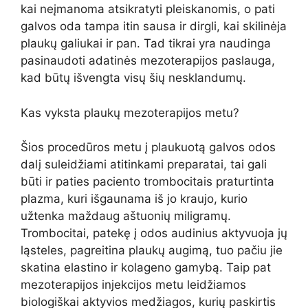
kai neįmanoma atsikratyti pleiskanomis, o pati
galvos oda tampa itin sausa ir dirgli, kai skilinėja
plaukų galiukai ir pan. Tad tikrai yra naudinga
pasinaudoti adatinės mezoterapijos paslauga,
kad būtų išvengta visų šių nesklandumų.
Kas vyksta plaukų mezoterapijos metu?
Šios procedūros metu į plaukuotą galvos odos
dalį suleidžiami atitinkami preparatai, tai gali
būti ir paties paciento trombocitais praturtinta
plazma, kuri išgaunama iš jo kraujo, kurio
užtenka maždaug aštuonių miligramų.
Trombocitai, patekę į odos audinius aktyvuoja jų
ląsteles, pagreitina plaukų augimą, tuo pačiu jie
skatina elastino ir kolageno gamybą. Taip pat
mezoterapijos injekcijos metu leidžiamos
biologiškai aktyvios medžiagos, kurių paskirtis