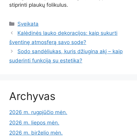
stiprinti plaukų folikulus.
Kategorijos
Sveikata
Kalėdinės lauko dekoracijos: kaip sukurti
šventinę atmosferą savo sode?
Sodo sandėliukas, kuris džiugina akį – kaip
suderinti funkciją su estetika?
Archyvas
2026 m. rugpjūčio mėn.
2026 m. liepos mėn.
2026 m. birželio mėn.