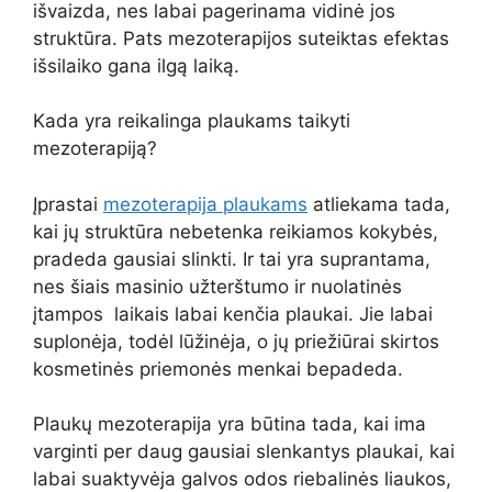
išvaizda, nes labai pagerinama vidinė jos
struktūra. Pats mezoterapijos suteiktas efektas
išsilaiko gana ilgą laiką.
Kada yra reikalinga plaukams taikyti
mezoterapiją?
Įprastai
mezoterapija plaukams
atliekama tada,
kai jų struktūra nebetenka reikiamos kokybės,
pradeda gausiai slinkti. Ir tai yra suprantama,
nes šiais masinio užterštumo ir nuolatinės
įtampos laikais labai kenčia plaukai. Jie labai
suplonėja, todėl lūžinėja, o jų priežiūrai skirtos
kosmetinės priemonės menkai bepadeda.
Plaukų mezoterapija yra būtina tada, kai ima
varginti per daug gausiai slenkantys plaukai, kai
labai suaktyvėja galvos odos riebalinės liaukos,