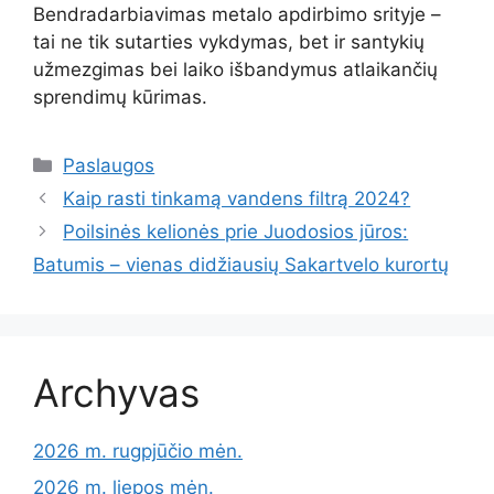
Bendradarbiavimas metalo apdirbimo srityje –
tai ne tik sutarties vykdymas, bet ir santykių
užmezgimas bei laiko išbandymus atlaikančių
sprendimų kūrimas.
Kategorijos
Paslaugos
Kaip rasti tinkamą vandens filtrą 2024?
Poilsinės kelionės prie Juodosios jūros:
Batumis – vienas didžiausių Sakartvelo kurortų
Archyvas
2026 m. rugpjūčio mėn.
2026 m. liepos mėn.