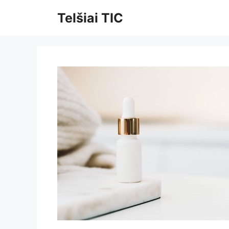
Pereiti
Telšiai TIC
prie
turinio