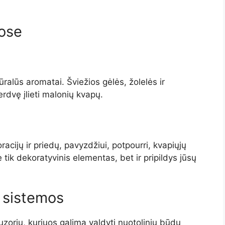
ose
ralūs aromatai. Šviežios gėlės, žolelės ir
rdvę įlieti malonių kvapų.
acijų ir priedų, pavyzdžiui, potpourri, kvapiųjų
ne tik dekoratyvinis elementas, bet ir pripildys jūsų
 sistemos
zorių, kuriuos galima valdyti nuotoliniu būdu