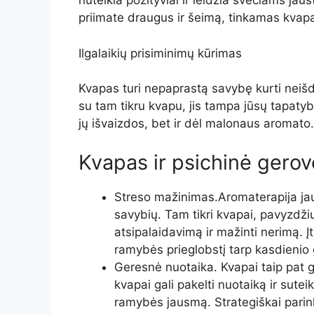
nuteikia pozityviai ir leidžia svečiams jau
priimate draugus ir šeimą, tinkamas kvapas
Ilgalaikių prisiminimų kūrimas
Kvapas turi nepaprastą savybę kurti neišd
su tam tikru kvapu, jis tampa jūsų tapatyb
jų išvaizdos, bet ir dėl malonaus aromato.
Kvapas ir psichinė gerov
Streso mažinimas.Aromaterapija jau
savybių. Tam tikri kvapai, pavyzdžiui
atsipalaidavimą ir mažinti nerimą. Į
ramybės prieglobstį tarp kasdieni
Geresnė nuotaika. Kvapai taip pat ga
kvapai gali pakelti nuotaiką ir suteik
ramybės jausmą. Strategiškai parink