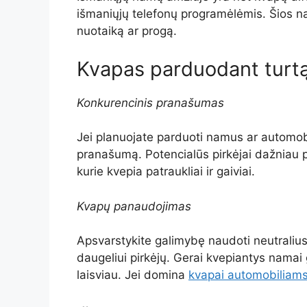
išmaniųjų telefonų programėlėmis. Šios na
nuotaiką ar progą.
Kvapas parduodant turt
Konkurencinis pranašumas
Jei planuojate parduoti namus ar automobi
pranašumą. Potencialūs pirkėjai dažniau p
kurie kvepia patraukliai ir gaiviai.
Kvapų panaudojimas
Apsvarstykite galimybę naudoti neutralius 
daugeliui pirkėjų. Gerai kvepiantys namai g
laisviau. Jei domina
kvapai automobiliam