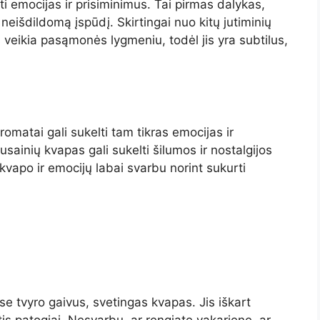
ti emocijas ir prisiminimus. Tai pirmas dalykas,
 neišdildomą įspūdį. Skirtingai nuo kitų jutiminių
s veikia pasąmonės lygmeniu, todėl jis yra subtilus,
romatai gali sukelti tam tikras emocijas ir
usainių kvapas gali sukelti šilumos ir nostalgijos
 kvapo ir emocijų labai svarbu norint sukurti
se tvyro gaivus, svetingas kvapas. Jis iškart