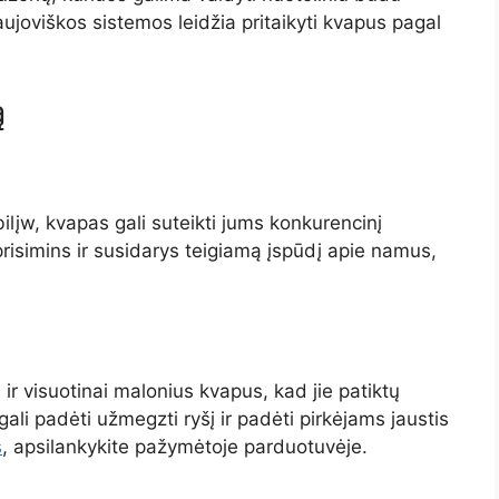
ujoviškos sistemos leidžia pritaikyti kvapus pagal
ą
lįw, kvapas gali suteikti jums konkurencinį
risimins ir susidarys teigiamą įspūdį apie namus,
ir visuotinai malonius kvapus, kad jie patiktų
ali padėti užmegzti ryšį ir padėti pirkėjams jaustis
s
, apsilankykite pažymėtoje parduotuvėje.