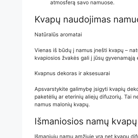
atmosferą savo namuose.
Kvapų naudojimas namu
Natūralūs aromatai
Vienas iš būdų į namus įnešti kvapų – natū
kvapiosios žvakės gali į jūsų gyvenamąją e
Kvapnus dekoras ir aksesuarai
Apsvarstykite galimybę įsigyti kvapių dekor
paketėlių ar eterinių aliejų difuzorių. Tai 
namus malonių kvapų.
Išmaniosios namų kvapų
Išmaniųjų namų amžiuje yra net kvapų difu