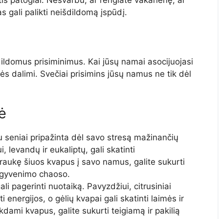
stis patogiai. Nesvarbu, ar rengiate vakarienę, ar
 gali palikti neišdildomą įspūdį.
ildomus prisiminimus. Kai jūsų namai asocijuojasi
ės dalimi. Svečiai prisimins jūsų namus ne tik dėl
ė
 seniai pripažinta dėl savo stresą mažinančių
, levandų ir eukaliptų, gali skatinti
traukę šiuos kvapus į savo namus, galite sukurti
o gyvenimo chaoso.
li pagerinti nuotaiką. Pavyzdžiui, citrusiniai
ti energijos, o gėlių kvapai gali skatinti laimės ir
dami kvapus, galite sukurti teigiamą ir pakilią