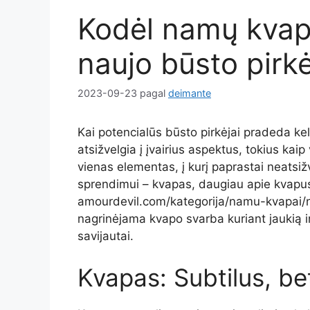
Kodėl namų kvap
naujo būsto pirkė
2023-09-23
pagal
deimante
Kai potencialūs būsto pirkėjai pradeda kel
atsižvelgia į įvairius aspektus, tokius kai
vienas elementas, į kurį paprastai neatsižv
sprendimui – kvapas, daugiau apie kvapus
amourdevil.com/kategorija/namu-kvapai/n
nagrinėjama kvapo svarba kuriant jaukią ir
savijautai.
Kvapas: Subtilus, be