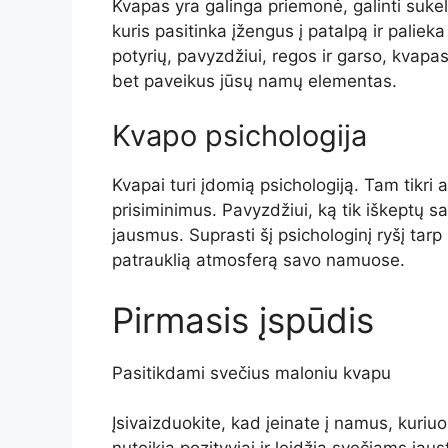
Kvapas yra galinga priemonė, galinti sukel
kuris pasitinka įžengus į patalpą ir palieka
potyrių, pavyzdžiui, regos ir garso, kvapa
bet paveikus jūsų namų elementas.
Kvapo psichologija
Kvapai turi įdomią psichologiją. Tam tikri a
prisiminimus. Pavyzdžiui, ką tik iškeptų sa
jausmus. Suprasti šį psichologinį ryšį tarp
patrauklią atmosferą savo namuose.
Pirmasis įspūdis
Pasitikdami svečius maloniu kvapu
Įsivaizduokite, kad įeinate į namus, kuriuo