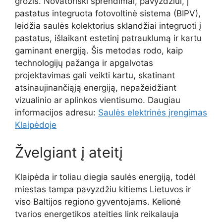
grožis. Novatoriški sprendimai, pavyzdžiui, į
pastatus integruota fotovoltinė sistema (BIPV),
leidžia saulės kolektorius sklandžiai integruoti į
pastatus, išlaikant estetinį patrauklumą ir kartu
gaminant energiją. Šis metodas rodo, kaip
technologijų pažanga ir apgalvotas
projektavimas gali veikti kartu, skatinant
atsinaujinančiąją energiją, nepažeidžiant
vizualinio ar aplinkos vientisumo. Daugiau
informacijos adresu:
Saulės elektrinės įrengimas
Klaipėdoje
Žvelgiant į ateitį
Klaipėda ir toliau diegia saulės energiją, todėl
miestas tampa pavyzdžiu kitiems Lietuvos ir
viso Baltijos regiono gyventojams. Kelionė
tvarios energetikos ateities link reikalauja