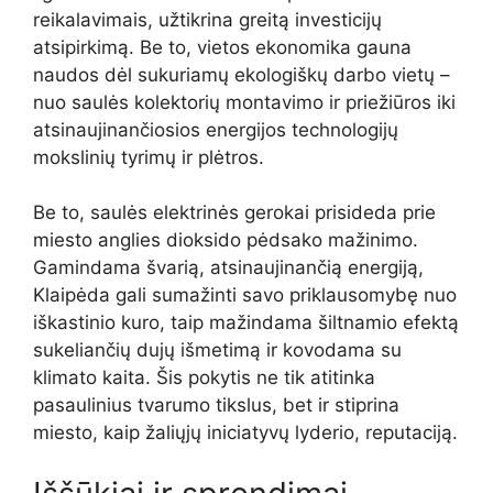
reikalavimais, užtikrina greitą investicijų
atsipirkimą. Be to, vietos ekonomika gauna
naudos dėl sukuriamų ekologiškų darbo vietų –
nuo saulės kolektorių montavimo ir priežiūros iki
atsinaujinančiosios energijos technologijų
mokslinių tyrimų ir plėtros.
Be to, saulės elektrinės gerokai prisideda prie
miesto anglies dioksido pėdsako mažinimo.
Gamindama švarią, atsinaujinančią energiją,
Klaipėda gali sumažinti savo priklausomybę nuo
iškastinio kuro, taip mažindama šiltnamio efektą
sukeliančių dujų išmetimą ir kovodama su
klimato kaita. Šis pokytis ne tik atitinka
pasaulinius tvarumo tikslus, bet ir stiprina
miesto, kaip žaliųjų iniciatyvų lyderio, reputaciją.