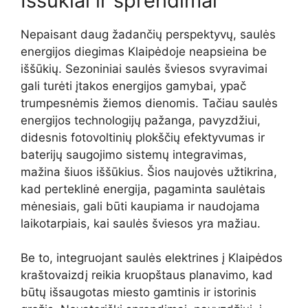
Iššūkiai ir sprendimai
Nepaisant daug žadančių perspektyvų, saulės
energijos diegimas Klaipėdoje neapsieina be
iššūkių. Sezoniniai saulės šviesos svyravimai
gali turėti įtakos energijos gamybai, ypač
trumpesnėmis žiemos dienomis. Tačiau saulės
energijos technologijų pažanga, pavyzdžiui,
didesnis fotovoltinių plokščių efektyvumas ir
baterijų saugojimo sistemų integravimas,
mažina šiuos iššūkius. Šios naujovės užtikrina,
kad perteklinė energija, pagaminta saulėtais
mėnesiais, gali būti kaupiama ir naudojama
laikotarpiais, kai saulės šviesos yra mažiau.
Be to, integruojant saulės elektrines į Klaipėdos
kraštovaizdį reikia kruopštaus planavimo, kad
būtų išsaugotas miesto gamtinis ir istorinis