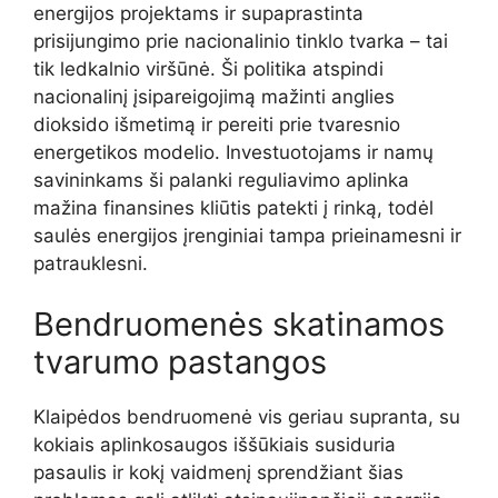
energijos projektams ir supaprastinta
prisijungimo prie nacionalinio tinklo tvarka – tai
tik ledkalnio viršūnė. Ši politika atspindi
nacionalinį įsipareigojimą mažinti anglies
dioksido išmetimą ir pereiti prie tvaresnio
energetikos modelio. Investuotojams ir namų
savininkams ši palanki reguliavimo aplinka
mažina finansines kliūtis patekti į rinką, todėl
saulės energijos įrenginiai tampa prieinamesni ir
patrauklesni.
Bendruomenės skatinamos
tvarumo pastangos
Klaipėdos bendruomenė vis geriau supranta, su
kokiais aplinkosaugos iššūkiais susiduria
pasaulis ir kokį vaidmenį sprendžiant šias