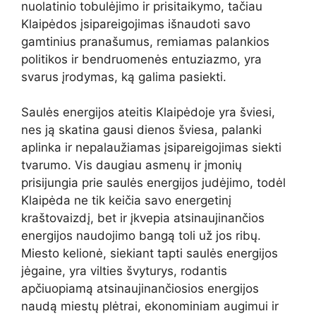
nuolatinio tobulėjimo ir prisitaikymo, tačiau
Klaipėdos įsipareigojimas išnaudoti savo
gamtinius pranašumus, remiamas palankios
politikos ir bendruomenės entuziazmo, yra
svarus įrodymas, ką galima pasiekti.
Saulės energijos ateitis Klaipėdoje yra šviesi,
nes ją skatina gausi dienos šviesa, palanki
aplinka ir nepalaužiamas įsipareigojimas siekti
tvarumo. Vis daugiau asmenų ir įmonių
prisijungia prie saulės energijos judėjimo, todėl
Klaipėda ne tik keičia savo energetinį
kraštovaizdį, bet ir įkvepia atsinaujinančios
energijos naudojimo bangą toli už jos ribų.
Miesto kelionė, siekiant tapti saulės energijos
jėgaine, yra vilties švyturys, rodantis
apčiuopiamą atsinaujinančiosios energijos
naudą miestų plėtrai, ekonominiam augimui ir