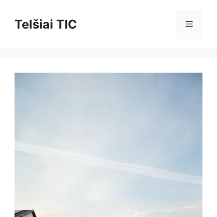
Pereiti
prie
Telšiai TIC
Meniu
turinio