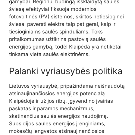
gamybai. Regionui būdingą išsklaidytą saulės
šviesą efektyviai fiksuoja modernios
fotovoltinės (PV) sistemos, skirtos netiesioginei
šviesai paversti elektra taip pat gerai, kaip ir
tiesioginiams saulės spinduliams. Toks
pritaikomumas užtikrina pastovią saulės
energijos gamybą, todėl Klaipėda yra netikėtai
tinkama vieta saulės elektrinėms.
Palanki vyriausybės politika
Lietuvos vyriausybė, pripažindama neišnaudotą
atsinaujinančiosios energijos potencialą
Klaipėdoje ir už jos ribų, įgyvendino įvairias
paskatas ir paramos mechanizmus,
skatinančius saulės energijos naudojimą.
Subsidijos saulės energijos įrenginiams,
mokesčių lengvatos atsinaujinančiosios