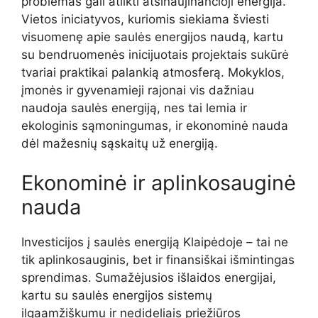
problemas gali atlikti atsinaujinančioji energija.
Vietos iniciatyvos, kuriomis siekiama šviesti
visuomenę apie saulės energijos naudą, kartu
su bendruomenės inicijuotais projektais sukūrė
tvariai praktikai palankią atmosferą. Mokyklos,
įmonės ir gyvenamieji rajonai vis dažniau
naudoja saulės energiją, nes tai lemia ir
ekologinis sąmoningumas, ir ekonominė nauda
dėl mažesnių sąskaitų už energiją.
Ekonominė ir aplinkosauginė
nauda
Investicijos į saulės energiją Klaipėdoje – tai ne
tik aplinkosauginis, bet ir finansiškai išmintingas
sprendimas. Sumažėjusios išlaidos energijai,
kartu su saulės energijos sistemų
ilgaamžiškumu ir nedideliais priežiūros