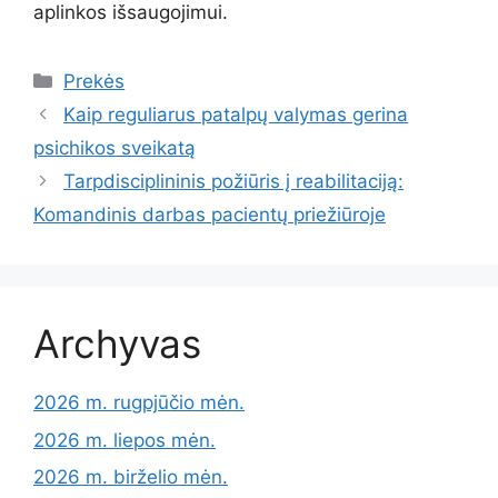
aplinkos išsaugojimui.
Kategorijos
Prekės
Kaip reguliarus patalpų valymas gerina
psichikos sveikatą
Tarpdisciplininis požiūris į reabilitaciją:
Komandinis darbas pacientų priežiūroje
Archyvas
2026 m. rugpjūčio mėn.
2026 m. liepos mėn.
2026 m. birželio mėn.