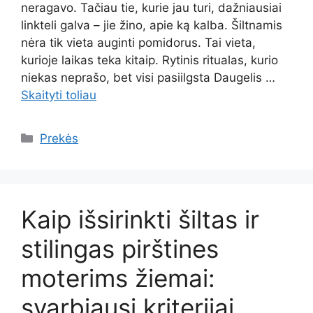
neragavo. Tačiau tie, kurie jau turi, dažniausiai
linkteli galva – jie žino, apie ką kalba. Šiltnamis
nėra tik vieta auginti pomidorus. Tai vieta,
kurioje laikas teka kitaip. Rytinis ritualas, kurio
niekas neprašo, bet visi pasiilgsta Daugelis …
Skaityti toliau
Kategorijos
Prekės
Kaip išsirinkti šiltas ir
stilingas pirštines
moterims žiemai:
svarbiausi kriterijai