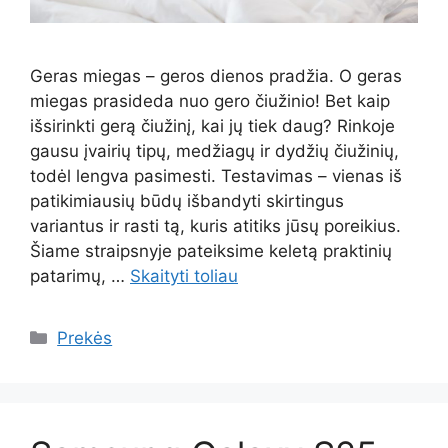
Geras miegas – geros dienos pradžia. O geras
miegas prasideda nuo gero čiužinio! Bet kaip
išsirinkti gerą čiužinį, kai jų tiek daug? Rinkoje
gausu įvairių tipų, medžiagų ir dydžių čiužinių,
todėl lengva pasimesti. Testavimas – vienas iš
patikimiausių būdų išbandyti skirtingus
variantus ir rasti tą, kuris atitiks jūsų poreikius.
Šiame straipsnyje pateiksime keletą praktinių
patarimų, …
Skaityti toliau
Kategorijos
Prekės