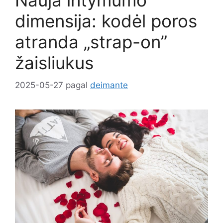
Nauja intymumo
dimensija: kodėl poros
atranda „strap-on”
žaisliukus
2025-05-27
pagal
deimante