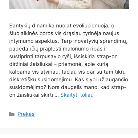
Santykių dinamika nuolat evoliucionuoja, o
šiuolaikinės poros vis drąsiau tyrinėja naujus
intymumo aspektus. Tarp inovatyvių sprendimų,
padedančių praplėsti malonumo ribas ir
sustiprinti tarpusavio ryšį, išsiskiria strap-on
diržiniai žaisliukai – priemonė, apie kurią
kalbama vis atviriau, tačiau vis dar su tam tikru
diskretišku susidomėjimu. Kas slypi už augančio
susidomėjimo? Nors daugelis mano, kad strap-
on žaisliukai skirti …
Skaityti toliau
Kategorijos
Prekės