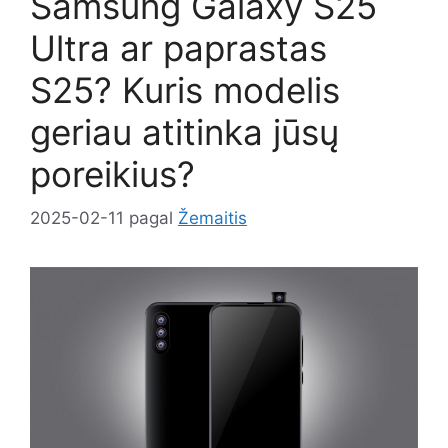
Samsung Galaxy S25
Ultra ar paprastas
S25? Kuris modelis
geriau atitinka jūsų
poreikius?
2025-02-11
pagal
Žemaitis