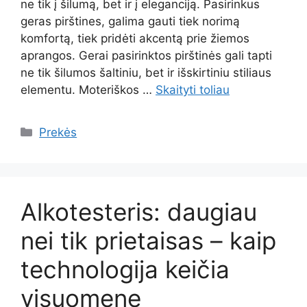
ne tik į šilumą, bet ir į eleganciją. Pasirinkus
geras pirštines, galima gauti tiek norimą
komfortą, tiek pridėti akcentą prie žiemos
aprangos. Gerai pasirinktos pirštinės gali tapti
ne tik šilumos šaltiniu, bet ir išskirtiniu stiliaus
elementu. Moteriškos …
Skaityti toliau
Kategorijos
Prekės
Alkotesteris: daugiau
nei tik prietaisas – kaip
technologija keičia
visuomenę