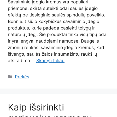
Savaiminio įdegio kremas yra populiari
priemonė, skirta suteikti odai saulės įdegio
efektą be tiesioginio saulės spindulių poveikio.
Bonnie.lt siūlo kokybiškus savaiminio įdegio
produktus, kurie padeda pasiekti tolygų ir
natūralų įdegį. Šie produktai tinka visų tipų odai
ir yra lengvai naudojami namuose. Daugelis
žmonių renkasi savaiminio įdegio kremus, kad
išvengtų saulės žalos ir sumažintų raukšlių
atsiradimo …
Skaityti toliau
Kategorijos
Prekės
Kaip išsirinkti