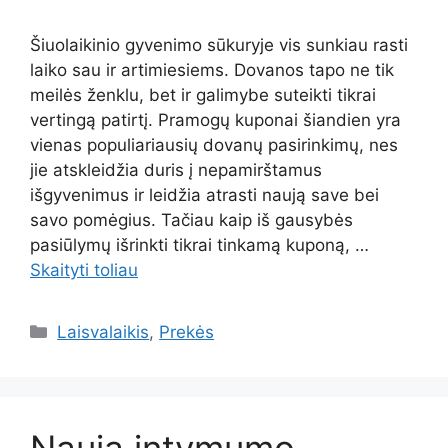
Šiuolaikinio gyvenimo sūkuryje vis sunkiau rasti
laiko sau ir artimiesiems. Dovanos tapo ne tik
meilės ženklu, bet ir galimybe suteikti tikrai
vertingą patirtį. Pramogų kuponai šiandien yra
vienas populiariausių dovanų pasirinkimų, nes
jie atskleidžia duris į nepamirštamus
išgyvenimus ir leidžia atrasti naują save bei
savo pomėgius. Tačiau kaip iš gausybės
pasiūlymų išrinkti tikrai tinkamą kuponą, …
Skaityti toliau
Kategorijos
Laisvalaikis
,
Prekės