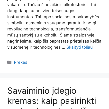
vakarėlio. Tačiau šiuolaikinis alkotesteris – tai
daug daugiau nei vien teisėsaugos
instrumentas. Tai tapo socialinės atsakomybės
simboliu, asmeninio saugumo garantu ir netgi
revoliucine technologija, transformuojančia
mūsų santykį su alkoholiu. Šiame straipsnyje
nagrinėsime, kaip šis paprastas prietaisas keičia
visuomenę ir technologines …
Skaityti toliau
Kategorijos
Prekės
Savaiminio įdegio
kremas: kaip pasirinkti