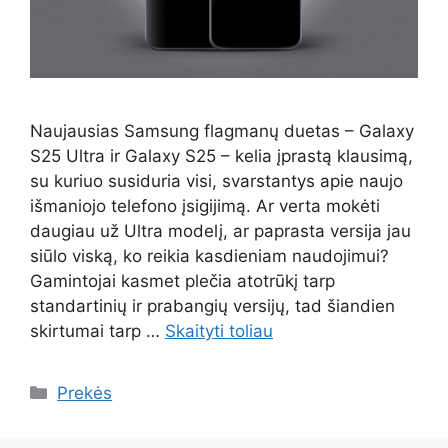
Naujausias Samsung flagmanų duetas – Galaxy
S25 Ultra ir Galaxy S25 – kelia įprastą klausimą,
su kuriuo susiduria visi, svarstantys apie naujo
išmaniojo telefono įsigijimą. Ar verta mokėti
daugiau už Ultra modelį, ar paprasta versija jau
siūlo viską, ko reikia kasdieniam naudojimui?
Gamintojai kasmet plečia atotrūkį tarp
standartinių ir prabangių versijų, tad šiandien
skirtumai tarp …
Skaityti toliau
Kategorijos
Prekės