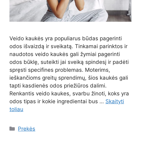
Veido kaukės yra populiarus būdas pagerinti
odos išvaizdą ir sveikatą. Tinkamai parinktos ir
naudotos veido kaukės gali žymiai pagerinti
odos būklę, suteikti jai sveiką spindesį ir padėti
spręsti specifines problemas. Moterims,
ieškančioms greitų sprendimų, šios kaukės gali
tapti kasdienės odos priežiūros dalimi.
Renkantis veido kaukes, svarbu žinoti, koks yra
odos tipas ir kokie ingredientai bus …
Skaityti
toliau
Kategorijos
Prekės