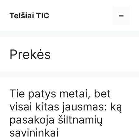
Pereiti
prie
Telšiai TIC
Meniu
turinio
Prekės
Tie patys metai, bet
visai kitas jausmas: ką
pasakoja šiltnamių
savininkai