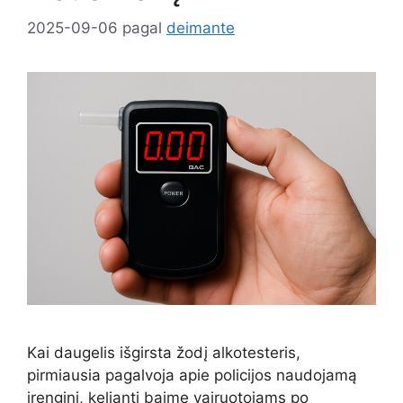
2025-09-06
pagal
deimante
Kai daugelis išgirsta žodį alkotesteris,
pirmiausia pagalvoja apie policijos naudojamą
įrenginį, keliantį baimę vairuotojams po