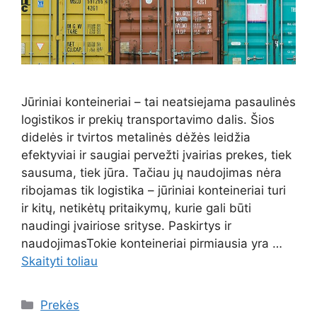
Jūriniai konteineriai – tai neatsiejama pasaulinės
logistikos ir prekių transportavimo dalis. Šios
didelės ir tvirtos metalinės dėžės leidžia
efektyviai ir saugiai pervežti įvairias prekes, tiek
sausuma, tiek jūra. Tačiau jų naudojimas nėra
ribojamas tik logistika – jūriniai konteineriai turi
ir kitų, netikėtų pritaikymų, kurie gali būti
naudingi įvairiose srityse. Paskirtys ir
naudojimasTokie konteineriai pirmiausia yra …
Skaityti toliau
Kategorijos
Prekės